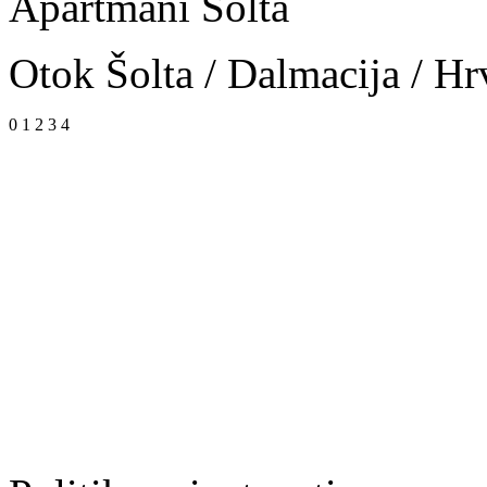
Apartmani Šolta
Otok Šolta / Dalmacija / Hr
0
1
2
3
4